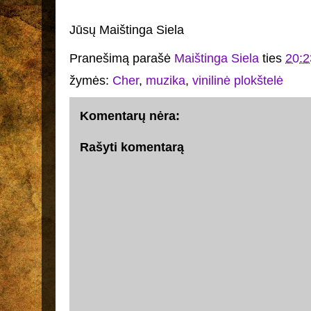
Jūsų Maištinga Siela
Pranešimą parašė
Maištinga Siela
ties
20:2
žymės:
Cher
,
muzika
,
vinilinė plokštelė
Komentarų nėra:
Rašyti komentarą