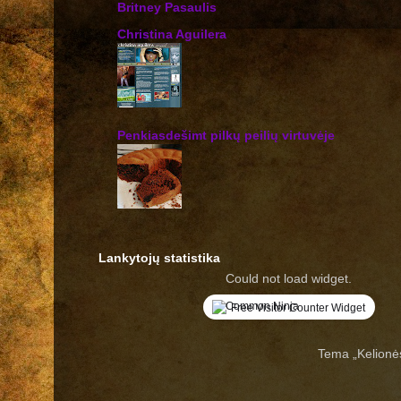
Britney Pasaulis
Christina Aguilera
Penkiasdešimt pilkų peilių virtuvėje
Lankytojų statistika
Could not load widget.
Free Visitor Counter Widget
Tema „Kelionė