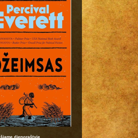
 šiame dienoraštyje