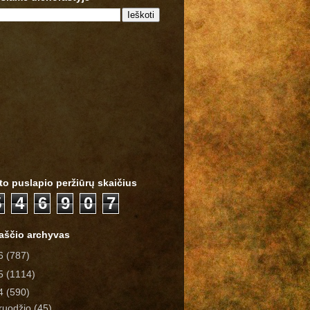
to puslapio peržiūrų skaičius
5
4
6
9
0
7
raščio archyvas
6
(787)
5
(1114)
4
(590)
ruodžio
(45)