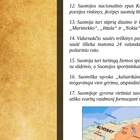
12. Suomijos nacionalinis epas K
poezijos rinkinys, įkvėpęs suomių li
13. Suomija turi stiprią dizaino ir 
„Marimekko“, „Iittala“ ir „Nokia“ 
14. Vidurnakčio saulės reiškinys pa
saulė išlieka matoma 24 valandas
poliarinio rato.
15. Suomija turi turtingą žiemos sport
su slidėmis, o Suomijos sportininka
16. Suomiška sąvoka „kalsarikäni
mėgavimąsi vien gėrimu, atspindinč
17. Suomijoje gyvena vietiniai suo
atliko svarbų vaidmenį formuojant 