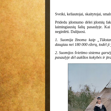
Sveiki, keliautojai, skaitytojai, smals
Pridedu įdomumo dėlei įdomių fakt
laimingiausių šalių pasaulyje. Kai
negirdėti. Dalijuosi.
1. Suomija žinoma kaip „Tūkstanč
daugiau nei 180 000 ežerų, todėl ji 
2. Suomijos švietimo sistema garsė
pasaulyje dėl aukštos kokybės ir įtr