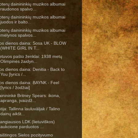
terų dainininkių muzikos albumai
raudonos spalvo...
terų dainininkių muzikos albumai
juodos ir balto...
terų dainininkių muzikos albumai
mėlynos spalvos...
os dienos daina: Sosa UK - BLOW
(WHITE GIRL IN T...
etuvos pašto ženklai: 1938 metų
Olimpinės žaidyn...
os dienos daina: Denitia - Back to
You [lyrics /...
os dienos daina: BAYNK - Feel
[lyrics / žodžiai]
inininkė Britney Spears: ikona,
apranga, įvaizdž...
tija: Tallinna lauluväljak / Talino
dainų aikšt...
angiausios LDK (lietuviškos)
aukcione parduotos ...
ištingos Sielos pozityvumo