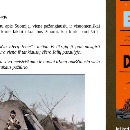
ieji,
ų apie Suomiją, vieną pažangiausių ir visuomeniškai
 kurie faktai tikrai bus žinomi, kai kurie pamiršti ir
io ežerų žemė“, tačiau iš tikrųjų ji gali pasigirti
yra viena iš tankiausių ežero šalių pasaulyje.
ja savo meistriškumu ir nuolat užima aukščiausią vietą
aukaus požiūrio.
Ieškoti