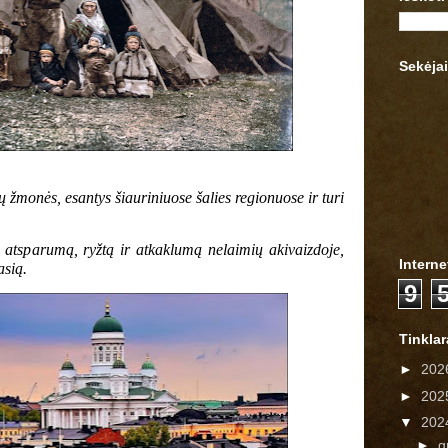
Sekėjai
 žmonės, esantys šiauriniuose šalies regionuose ir turi
 atsparumą, ryžtą ir atkaklumą nelaimių akivaizdoje,
Interne
asią.
9
Tinkla
►
202
►
202
▼
202
►
g