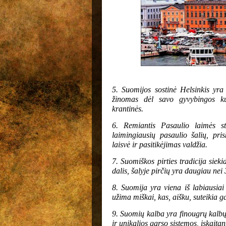
5. Suomijos sostinė Helsinkis yra 
žinomas dėl savo gyvybingos kul
krantinės.
6. Remiantis Pasaulio laimės st
laimingiausių pasaulio šalių, pr
laisvė ir pasitikėjimas valdžia.
7. Suomiškos pirties tradicija siek
dalis, šalyje pirčių yra daugiau nei
8. Suomija yra viena iš labiausia
užima miškai, kas, aišku, suteikia g
9. Suomių kalba yra finougrų kalbų
ir unikalios garso sistemos, įskaita