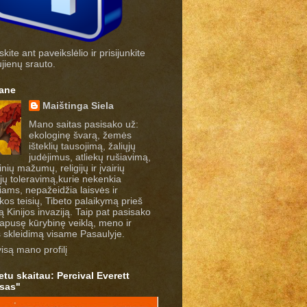
ite ant paveikslėlio ir prisijunkite
ujienų srauto.
ane
Maištinga Siela
Mano saitas pasisako už:
ekologinę švarą, žemės
išteklių tausojimą, žaliųjų
judėjimus, atliekų rušiavimą,
nių mažumų, religijų ir įvairių
ijų toleravimą,kurie nekenkia
niams, nepažeidžia laisvės ir
kos teisių, Tibeto palaikymą prieš
ą Kinijos invaziją. Taip pat pasisako
riapusę kūrybinę veiklą, meno ir
s skleidimą visame Pasaulyje.
isą mano profilį
tu skaitau: Percival Everett
sas"