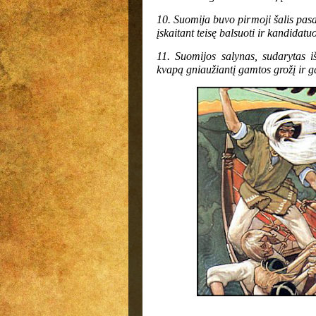
10. Suomija buvo pirmoji šalis pasau
įskaitant teisę balsuoti ir kandidatuo
11. Suomijos salynas, sudarytas iš
kvapą gniaužiantį gamtos grožį ir g