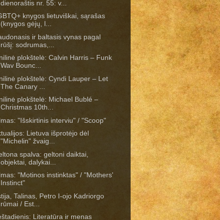
dienoraštis nr. 55: v...
BTQ+ knygos lietuviškai, sąrašas
(knygos gėjų, l...
udonasis ir baltasis vynas pagal
rūšį: sodrumas,...
nilinė plokštelė: Calvin Harris – Funk
Wav Bounc...
nilinė plokštelė: Cyndi Lauper – Let
The Canary ...
nilinė plokštelė: Michael Bublé –
Christmas 10th...
lmas: "Išskirtinis interviu" / "Scoop"
tualijos: Lietuva išprotėjo dėl
"Michelin" žvaig...
ltona spalva: geltoni daiktai,
objektai, dalykai...
lmas: "Motinos instinktas" / "Mothers'
Instinct"
tija, Talinas, Petro I-ojo Kadriorgo
rūmai / Est...
štadienis: Literatūra ir menas