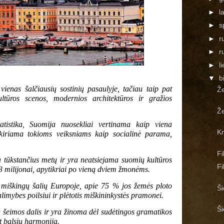
►
l
►
s
►
r
►
r
►
l
▼
b
vienas šalčiausių sostinių pasaulyje, tačiau taip pat
Že
tūros scenos, modernios architektūros ir gražios
Že
atistika, Suomija nuosekliai vertinama kaip viena
Kn
iskiriama tokioms veiksniams kaip socialinė parama,
Fi
ia tūkstančius metų ir yra neatsiejama suomių kultūros
Fi
 3 milijonai, apytikriai po vieną dviem žmonėms.
i miškingų šalių Europoje, apie 75 % jos žemės ploto
Ši
alimybes poilsiui ir plėtotis miškininkystės pramonei.
Ši
 šeimos dalis ir yra žinoma dėl sudėtingos gramatikos
nt balsių harmoniją.