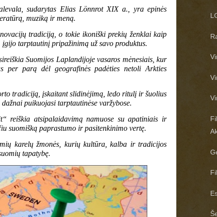
alevala, sudarytas Elias Lönnrot XIX a., yra epinės
LG
teratūrą, muziką ir meną.
inovacijų tradiciją, o tokie ikoniški prekių ženklai kaip
Ra
įgijo tarptautinį pripažinimą už savo produktus.
Vi
sireiškia Suomijos Laplandijoje vasaros mėnesiais, kur
 per parą dėl geografinės padėties netoli Arkties
Vi
o tradiciją, įskaitant slidinėjimą, ledo ritulį ir šuolius
Vi
i dažnai puikuojasi tarptautinėse varžybose.
Fi
t“ reiškia atsipalaidavimą namuose su apatiniais ir
iu suomišką paprastumo ir pasitenkinimo vertę.
Ak
mių karelų žmonės, kurių kultūra, kalba ir tradicijos
Ge
suomių tapatybę.
Fi
Es
Še