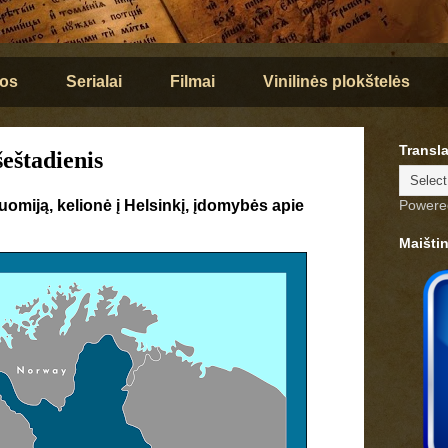
os
Serialai
Filmai
Vinilinės plokštelės
Transla
šeštadienis
uomiją, kelionė į Helsinkį, įdomybės apie
Powere
Maišti