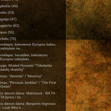
apkričio
(40)
palio
(53)
ugsėjo
(47)
ugpjūčio
(62)
iepos
(55)
irželio
(70)
mėlapis: kiekvienos Europos šalies,
valstybės na...
mėlapis: heraldika, kiekvienos
Europos valstybės...
yga: Khaled Hosseini "Tūkstantis
saulių skaisčių"
lmas: "Atmintis" / "Memory"
lmas: "Pirmasis ženklas" / "The First
Omen"
os dienos daina: Mahmood - RA TA
TA [lyrics / žo...
os dienos daina: Benjamin Ingrosso
- Look Who's ...