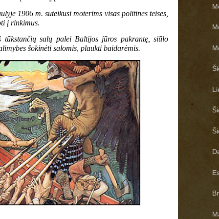
Mo
lyje 1906 m. suteikusi moterims visas politines teises,
ti į rinkimus.
Mo
 tūkstančių salų palei Baltijos jūros pakrantę, siūlo
Mo
alimybes šokinėti salomis, plaukti baidarėmis.
Ši
Li
Ši
Ši
Da
Es
Br
Ma