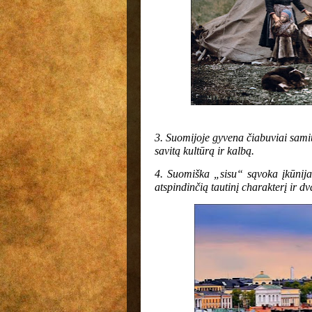
3. Suomijoje gyvena čiabuviai samių
savitą kultūrą ir kalbą.
4. Suomiška „sisu“ sąvoka įkūnija
atspindinčią tautinį charakterį ir dv