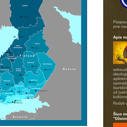
Paspausk
prie na
Apie m
seksuali
ideolog
aplinki
saviraiš
šiurkšči
už įvai
kultūro
Rodyti v
Šiuo me
"Džeim