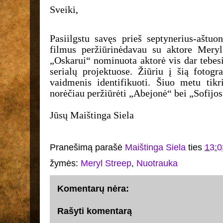
Sveiki,
Pasiilgstu savęs prieš septynerius-aštuo
filmus peržiūrinėdavau su aktore Meryl
„Oskarui“ nominuota aktorė vis dar tebesi
serialų projektuose. Žiūriu į šią fotogr
vaidmenis identifikuoti. Šiuo metu tikri
norėčiau peržiūrėti „Abejonė“ bei „Sofijos
Jūsų Maištinga Siela
Pranešimą parašė
Maištinga Siela
ties
13:0
žymės:
Meryl Streep
,
Nuotrauka
Komentarų nėra:
Rašyti komentarą