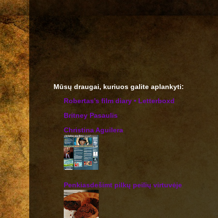
Mūsų draugai, kuriuos galite aplankyti:
‎Robertas’s film diary • Letterboxd
Britney Pasaulis
Christina Aguilera
Penkiasdešimt pilkų peilių virtuvėje