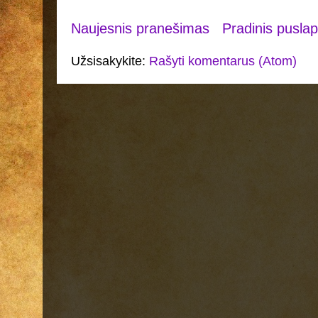
Naujesnis pranešimas
Pradinis puslap
Užsisakykite:
Rašyti komentarus (Atom)