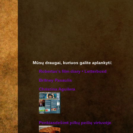
Mūsų draugai, kuriuos galite aplankyti:
‎Robertas’s film diary • Letterboxd
Britney Pasaulis
Christina Aguilera
Penkiasdešimt pilkų peilių virtuvėje