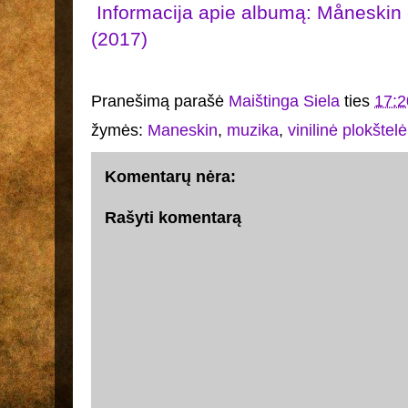
Informacija apie albumą: Måneskin 
(2017)
Pranešimą parašė
Maištinga Siela
ties
17:2
žymės:
Maneskin
,
muzika
,
vinilinė plokštelė
Komentarų nėra:
Rašyti komentarą